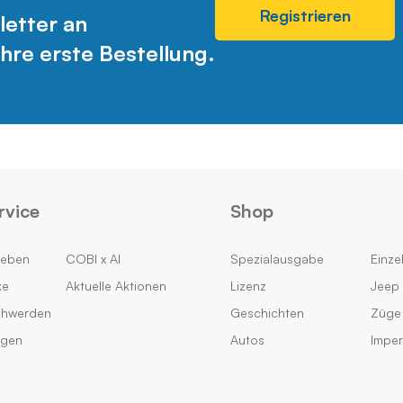
Registrieren
letter an
hre erste Bestellung.
rvice
Shop
geben
COBI x AI
Spezialausgabe
Einzel
ke
Aktuelle Aktionen
Lizenz
Jeep 
chwerden
Geschichten
Züge
ngen
Autos
Impe