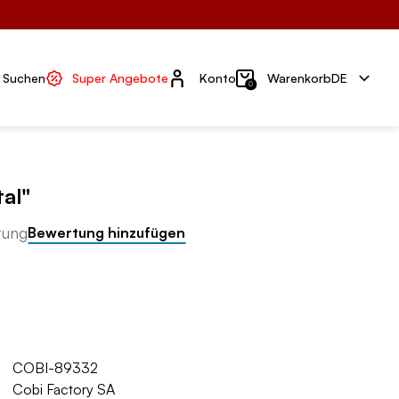
Konto
Suchen
Super Angebote
Konto
Warenkorb
DE
0
al"
tung
Bewertung hinzufügen
COBI-89332
Cobi Factory SA