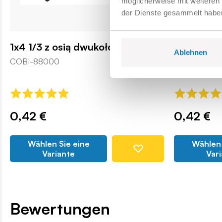
möglicherweise mit weiteren
der Dienste gesammelt habe
1x4 1/3 z osią dwukołową
1x3 chippe
Ablehnen
COBI-88000
COBI-67963
0,42 €
0,42 €
Wählen Sie eine
Wählen 
Variante
Var
Bewertungen