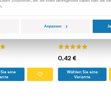
 Daten zusammen, die Sie ihnen bereitgestellt haben oder die s
n.
d brick
1,5x1 1/3 seitlich geru
Anpassen
Ja
Block mit Loch
COBI110567
0,42 €
Sie eine
Wählen Sie eine
iante
Variante