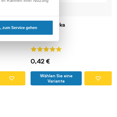
ie im Rahmen Ihrer Nutzung
ndeter
2x4 1/3 płytka
, zum Service gehen
COBI-43165
0,42 €
Wählen Sie eine
Variante