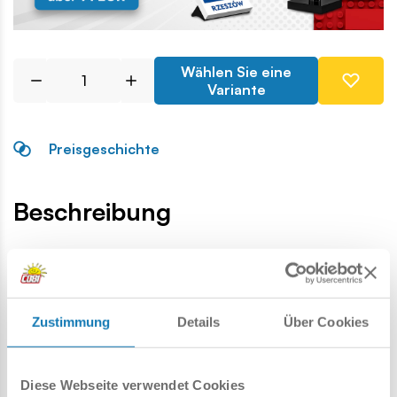
Wählen Sie eine
Variante
Preisgeschichte
Beschreibung
Lokalizacja produktu:
Homepage
Einzelteile
Allgemeines Zubehör
1x2 Flagg
Zustimmung
Details
Über Cookies
Warnung
Diese Webseite verwendet Cookies