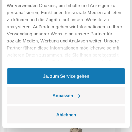
Wir verwenden Cookies, um Inhalte und Anzeigen zu
Achtung: Nicht für Kinder unter 36 Monaten geeignet.
personalisieren, Funktionen für soziale Medien anbieten
Erstickungsgefahr. Kleine Teile könnten verschluckt
zu können und die Zugriffe auf unsere Website zu
werden. Wir empfehlen, die Verpackung als Referenz
analysieren. Außerdem geben wir Informationen zu Ihrer
aufzubewahren. Modell und Farben können leicht von der
Verwendung unserer Website an unsere Partner für
Abbildung abweichen.
soziale Medien, Werbung und Analysen weiter. Unsere
Partner führen diese Informationen möglicherweise mit
weiteren Daten zusammen, die Sie ihnen bereitgestellt
Kategorie Bestseller
haben oder die sie im Rahmen Ihrer Nutzung der Dienste
gesammelt haben.
Ja, zum Service gehen
Anpassen
Ablehnen