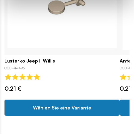
Lusterko Jeep II Willis
Ante
COBI-44493
COBI-83
0,21 €
0,21 
Wählen Sie eine Variante