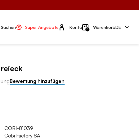
Konto
Suchen
Super Angebote
Konto
Warenkorb
DE
0
reieck
tung
Bewertung hinzufügen
COBI-81039
Cobi Factory SA