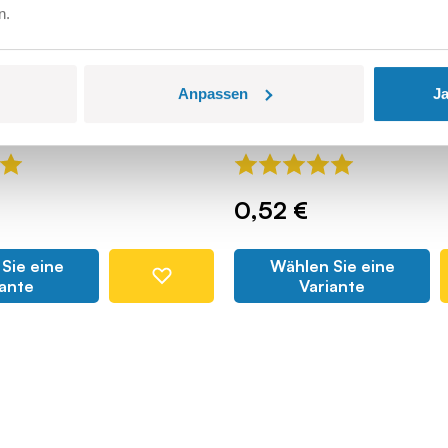
n.
2X2 2/3 Skos z nitami
Anpassen
Ja
COBI165880
0,52 €
Sie eine
Wählen Sie eine
iante
Variante