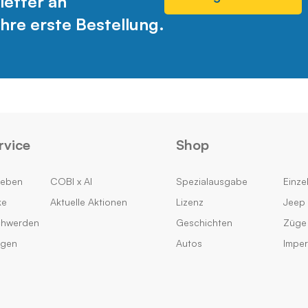
letter an
hre erste Bestellung.
rvice
Shop
geben
COBI x AI
Spezialausgabe
Einzel
ke
Aktuelle Aktionen
Lizenz
Jeep 
chwerden
Geschichten
Züge
ngen
Autos
Impe