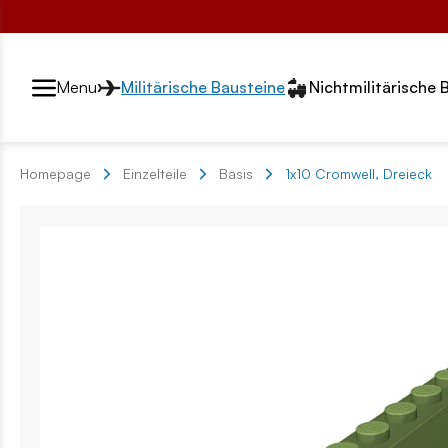
Przełącznik segmentów2
Menu
Militärische Bausteine
Nichtmilitärische 
Homepage
Einzelteile
Basis
1x10 Cromwell, Dreieck