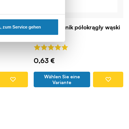
2x2 1/3 błotnik półokrągły wąski
, zum Service gehen
COBI-82087
0,63 €
Wählen Sie eine
Variante