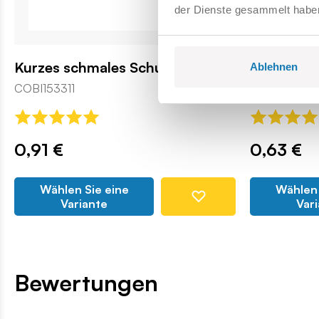
der Dienste gesammelt habe
Kurzes schmales Schutzblech
Pręt 4L
Ablehnen
COBI153311
COBI-95956
0,91 €
0,63 €
Wählen Sie eine
Wählen 
Variante
Var
Bewertungen