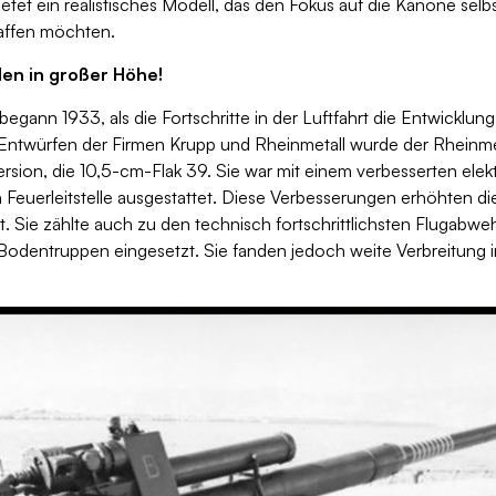
tet ein realistisches Modell, das den Fokus auf die Kanone selbst
haffen möchten.
en in großer Höhe!
nn 1933, als die Fortschritte in der Luftfahrt die Entwicklun
n Entwürfen der Firmen Krupp und Rheinmetall wurde der Rhein
Version, die 10,5-cm-Flak 39. Sie war mit einem verbesserten el
euerleitstelle ausgestattet. Diese Verbesserungen erhöhten die 
it. Sie zählte auch zu den technisch fortschrittlichsten Flugabw
entruppen eingesetzt. Sie fanden jedoch weite Verbreitung in d