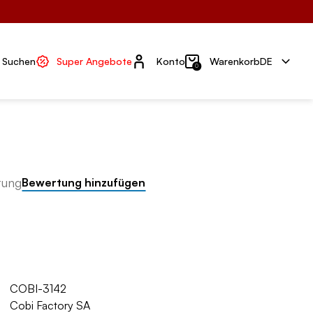
Konto
Suchen
Super Angebote
Konto
Warenkorb
DE
0
tung
Bewertung hinzufügen
COBI-3142
Cobi Factory SA