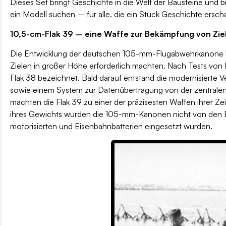
Dieses Set bringt Geschichte in die Welt der Bausteine und bie
ein Modell suchen – für alle, die ein Stück Geschichte ersc
10,5-cm-Flak 39 – eine Waffe zur Bekämpfung von Ziel
Die Entwicklung der deutschen 105-mm-Flugabwehrkanone bega
Zielen in großer Höhe erforderlich machten. Nach Tests vo
Flak 38 bezeichnet. Bald darauf entstand die modernisierte 
sowie einem System zur Datenübertragung von der zentralen F
machten die Flak 39 zu einer der präzisesten Waffen ihrer Ze
ihres Gewichts wurden die 105-mm-Kanonen nicht von den Bod
motorisierten und Eisenbahnbatterien eingesetzt wurden.