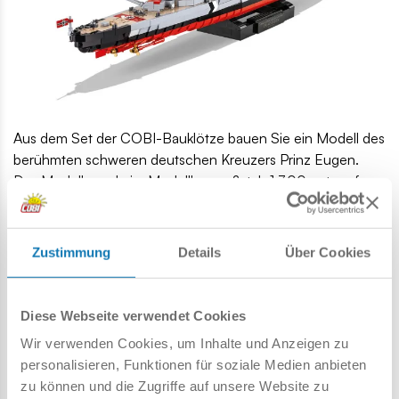
Aus dem Set der COBI-Bauklötze bauen Sie ein Modell des
berühmten schweren deutschen Kreuzers Prinz Eugen.
Das Modell wurde im Modellbaumaßstab 1:300 entworfen.
Das fortschrittliche und exklusive Set wird sicherlich große
und kleine Fans der Marine, der Geschichte und des
Zustimmung
Details
Über Cookies
Modellbaus zufriedenstellen.
Der Schwere Kreuzer
Prinz Eugen
war ein Kriegsschiff der
deutschen Kriegsmarine und gehörte der Admiral-Hipper-
Diese Webseite verwendet Cookies
Klasse an. Er wurde nach dem österreichischen Feldherrn
Wir verwenden Cookies, um Inhalte und Anzeigen zu
Prinz Eugen von Savoyen benannt.
personalisieren, Funktionen für soziale Medien anbieten
zu können und die Zugriffe auf unsere Website zu
PRINZ EUGEN fiel den Amerikanern als Kriegsbeute zu und