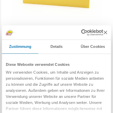
Wir können dieser sinnlosen und anhaltenden Invasion in
der Ukraine nicht gleichgültig gegenüberstehen. Wieder
einmal "lehrt die Geschichte, dass die Menschheit nichts
aus ihr gelernt hat".
Deshalb blockieren wir jegliche
Zustimmung
Details
Über Cookies
Zusammenarbeit mit Russland und Weißrussland.
Wir
werden alle Anstrengungen unternehmen, um
Diese Webseite verwendet Cookies
sicherzustellen, dass unsere Handlungsweise der gesamten
zivilisierten Welt zumindest ein wenig helfen wird. Lassen
Wir verwenden Cookies, um Inhalte und Anzeigen zu
Sie uns diesen grausamen und ungerechten Krieg, dessen
personalisieren, Funktionen für soziale Medien anbieten
größte Opfer wie immer unschuldige Zivilisten und Kinder
zu können und die Zugriffe auf unsere Website zu
sind, so schnell wie möglich beenden. Wir hoffen, dass die
analysieren. Außerdem geben wir Informationen zu Ihrer
Verantwortlichen dieser Barbarei schnell und streng bestraft
Verwendung unserer Website an unsere Partner für
werden! Wir versichern Ihnen, dass unsere Unterstützung
soziale Medien, Werbung und Analysen weiter. Unsere
für das mutige ukrainische Volk nicht nur auf warme Worte
Partner führen diese Informationen möglicherweise mit