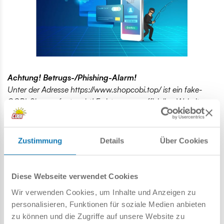
Achtung! Betrugs-/Phishing-Alarm!
Unter der Adresse https://www.shopcobi.top/ ist ein fake-
COBI-Shop aufgetaucht! Es ist unserer offiziellen Website
zum Verwechseln ähnlich. COBI hat nichts mit diesem Laden
zu tun. Wir haben die gefälschte Website den zuständigen
Behörden gemeldet. Versuchen Sie nicht, auf dieser Website
Zustimmung
Details
Über Cookies
etwas zu bestellen! Wenn Sie Ihre Kreditkartendaten in einem
gefälschten Geschäft angeben, verlieren Sie Geld! Kriminelle
können Ihr Bankkonto plündern! Achten Sie auch auf das
Diese Webseite verwendet Cookies
FAKE-Profil auf Facebook: „Cobi Online“. Es führt zu einem
Wir verwenden Cookies, um Inhalte und Anzeigen zu
fake-COBI-Shop!
personalisieren, Funktionen für soziale Medien anbieten
Denken Sie daran, nur in bewährten Online-Shops
zu können und die Zugriffe auf unsere Website zu
einzukaufen! Überprüfen Sie Meinungen und Kommentare zu