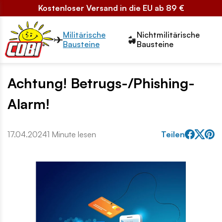
Kostenloser Versand in die EU ab 89 €
Przełącznik segmentów2
Militärische
Nichtmilitärische
Bausteine
Bausteine
Achtung! Betrugs-/Phishing-
Alarm!
17.04.2024
1 Minute lesen
Teilen