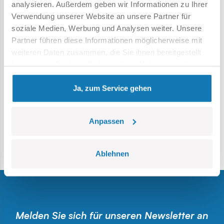
analysieren. Außerdem geben wir Informationen zu Ihrer
Geschäften. Nutzen Sie Ihren gesunden Menschenverstand
Verwendung unserer Website an unsere Partner für
– ein zu attraktives Angebot sollte Sie wachsam machen!
soziale Medien, Werbung und Analysen weiter. Unsere
Wenn
Partner führen diese Informationen möglicherweise mit
Sie eine verdächtige Website mit COBI-Blöcken gefunden
weiteren Daten zusammen, die Sie ihnen bereitgestellt
haben, schreiben Sie uns an: klocki@cobi.pl Wir werden es
haben oder die sie im Rahmen Ihrer Nutzung der Dienste
umgehend überprüfen!
gesammelt haben.
Ja, zum Service gehen
Unsere offiziellen und sicheren Online-Shops finden Sie hier:
https://cobi.eu
https://cobi.pl
Anpassen
https://cobi.pl/en
https://cobitoys.de
https://buildcobi.com
Ablehnen
Melden Sie sich für unseren Newsletter an